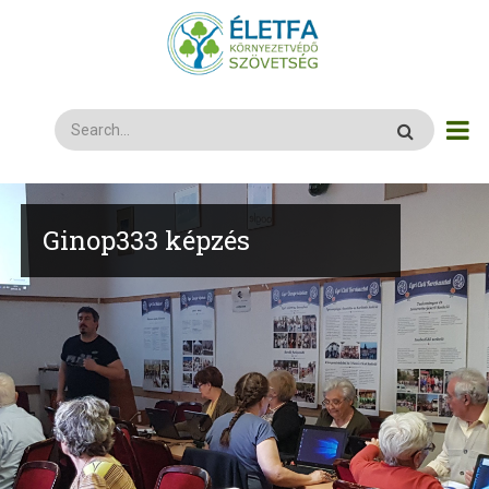
Ugrás
a
tartalomra
Search
Ginop333 képzés