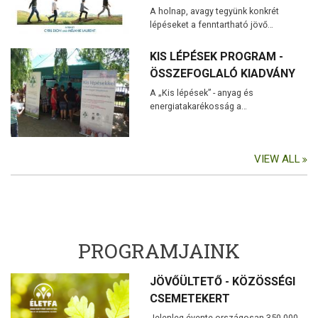
A holnap, avagy tegyünk konkrét
lépéseket a fenntartható jövő…
KIS LÉPÉSEK PROGRAM -
ÖSSZEFOGLALÓ KIADVÁNY
A „Kis lépések” - anyag és
energiatakarékosság a…
VIEW ALL
PROGRAMJAINK
JÖVŐÜLTETŐ - KÖZÖSSÉGI
CSEMETEKERT
Jelenleg évente országosan 350 000-