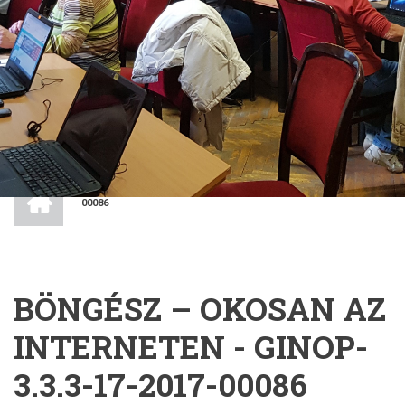
CÍMLAP
BÖNGÉSZ – OKOSAN AZ INTERNETEN - GINOP-3.3.3-17-2017-
MORZSA
00086
BÖNGÉSZ – OKOSAN AZ
INTERNETEN - GINOP-
3.3.3-17-2017-00086