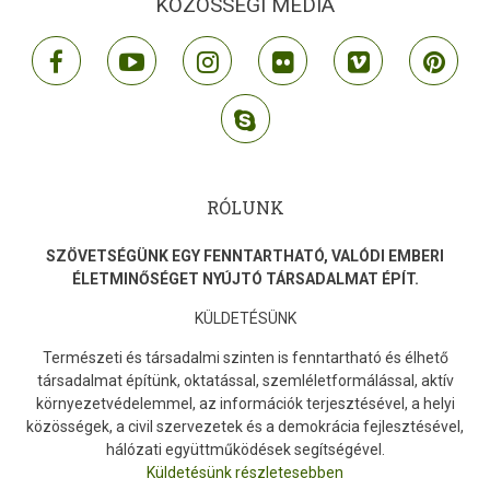
KÖZÖSSÉGI MÉDIA
facebook
youtube
instagram
flickr
vimeo
pint
skype
RÓLUNK
SZÖVETSÉGÜNK EGY FENNTARTHATÓ, VALÓDI EMBERI
ÉLETMINŐSÉGET NYÚJTÓ TÁRSADALMAT ÉPÍT.
KÜLDETÉSÜNK
Természeti és társadalmi szinten is fenntartható és élhető
társadalmat építünk, oktatással, szemléletformálással, aktív
környezetvédelemmel, az információk terjesztésével, a helyi
közösségek, a civil szervezetek és a demokrácia fejlesztésével,
hálózati együttműködések segítségével.
Küldetésünk részletesebben