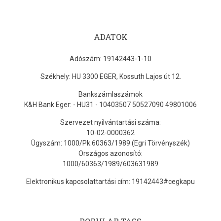
ADATOK
Adószám: 19142443-
1
-10
Székhely: HU 3300 EGER, Kossuth Lajos út 12.
Bankszámlaszámok
K&H Bank Eger: - HU31 - 10403507 50527090 49801006
Szervezet nyilvántartási száma:
10-02-0000362
Ügyszám: 1000/Pk.60363/1989 (Egri Törvényszék)
Országos azonosító:
1000/60363/1989/603631989
Elektronikus kapcsolattartási cím: 19142443#cegkapu