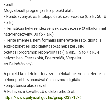
került.
Megvalósult programjaink a projekt alatt:
- Rendezvények és kitelepülések szervezése (6 alk., 50 fő
/ alk.)
- Tematikus helyi rendezvények szervezése (3 alkalommal
nagyrendezvény, 80 fő / alk.)
- Térítésmentes, nem formális ismeretterjesztő, digitális
eszközöket és szolgáltatásokat népszerűsítő
oktatási programok lebonyolítása (16 alk., 15 fő / alk., 4
helyszínen: Egerszólát, Egerszalók, Verpelét
és Felsőtárkány)
A projekt kezdetekor tervezett célokat sikeresen elértük a
célcsoport bevonásával és hasznos digitális
kompetencia átadásával.
A Felhívás a következő oldalon érhető el:
https://www.palyazat.gov.hu/ginop-333-17-#