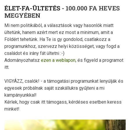
ÉLET-FA-ÜLTETÉS
- 100.000 FA HEVES
MEGYÉBEN
Mi nem politikából, a választások vagy hasonlók miatt
ültetünk, hanem azért mert ez most a minimum, amit a
Földért tehetünk. Ha Te is gy gondolod, csatlakozz a
programunkhoz, szervezz helyi közösséget, vagy fogd a
családot és irány fát ültetni :-)
Adományozhatsz
ezen a weblapon
, és figyeld a programot
itt.
VIGYÁZZ, csalók! - a támogatási programunkat lenyúlják és
egyesek próbálnak saját szakállukra gyűjteni a mi
kampányunkkal!
Kérlek, hogy csak itt támogass, kérdéses esetben keress
minket!