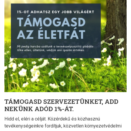
TÁMOGASD SZERVEZETÜNKET, ADD
NEKÜNK ADÓD 1%-ÁT.
Hidd el, eléri a célját. Közérdekű és közhasznú
tevékenységeinkre fordítjuk, közvetlen környezetvédelmi