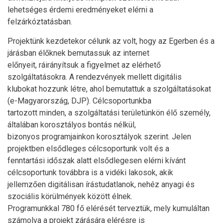
lehetséges érdemi eredményeket elérni a
felzárkóztatásban.
Projektünk kezdetekor célunk az volt, hogy az Egerben és a
járásban élőknek bemutassuk az internet
előnyeit, ráirányítsuk a figyelmet az elérhető
szolgáltatásokra. A rendezvények mellett digitális
klubokat hozzunk létre, ahol bemutattuk a szolgáltatásokat
(e-Magyarország, DJP). Célcsoportunkba
tartozott minden, a szolgáltatási területünkön élő személy,
általában korosztályos bontás nélkül,
bizonyos programjainkon korosztályok szerint. Jelen
projektben elsődleges célcsoportunk volt és a
fenntartási időszak alatt elsődlegesen elérni kívánt
célcsoportunk továbbra is a vidéki lakosok, akik
jellemzően digitálisan írástudatlanok, nehéz anyagi és
szociális körülmények között élnek.
Programunkkal 780 fő elérését terveztük, mely kumuláltan
számolva a projekt zárására elérésre is