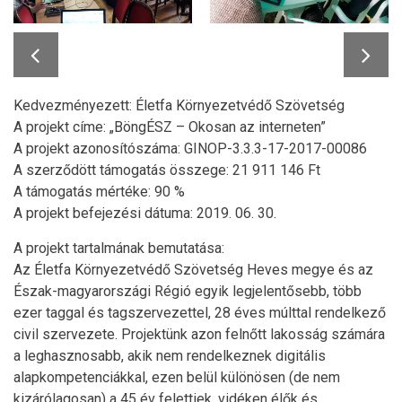
Kedvezményezett: Életfa Környezetvédő Szövetség
A projekt címe: „BöngÉSZ – Okosan az interneten”
A projekt azonosítószáma: GINOP-3.3.3-17-2017-00086
A szerződött támogatás összege: 21 911 146 Ft
A támogatás mértéke: 90 %
A projekt befejezési dátuma: 2019. 06. 30.
A projekt tartalmának bemutatása:
Az Életfa Környezetvédő Szövetség Heves megye és az
Észak-magyarországi Régió egyik legjelentősebb, több
ezer taggal és tagszervezettel, 28 éves múlttal rendelkező
civil szervezete. Projektünk azon felnőtt lakosság számára
a leghasznosabb, akik nem rendelkeznek digitális
alapkompetenciákkal, ezen belül különösen (de nem
kizárólagosan) a 45 év felettiek, vidéken élők és