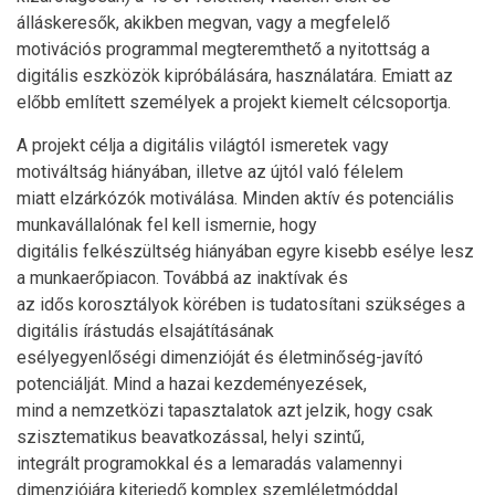
álláskeresők, akikben megvan, vagy a megfelelő
motivációs programmal megteremthető a nyitottság a
digitális eszközök kipróbálására, használatára. Emiatt az
előbb említett személyek a projekt kiemelt célcsoportja.
A projekt célja a digitális világtól ismeretek vagy
motiváltság hiányában, illetve az újtól való félelem
miatt elzárkózók motiválása. Minden aktív és potenciális
munkavállalónak fel kell ismernie, hogy
digitális felkészültség hiányában egyre kisebb esélye lesz
a munkaerőpiacon. Továbbá az inaktívak és
az idős korosztályok körében is tudatosítani szükséges a
digitális írástudás elsajátításának
esélyegyenlőségi dimenzióját és életminőség-javító
potenciálját. Mind a hazai kezdeményezések,
mind a nemzetközi tapasztalatok azt jelzik, hogy csak
szisztematikus beavatkozással, helyi szintű,
integrált programokkal és a lemaradás valamennyi
dimenziójára kiterjedő komplex szemléletmóddal