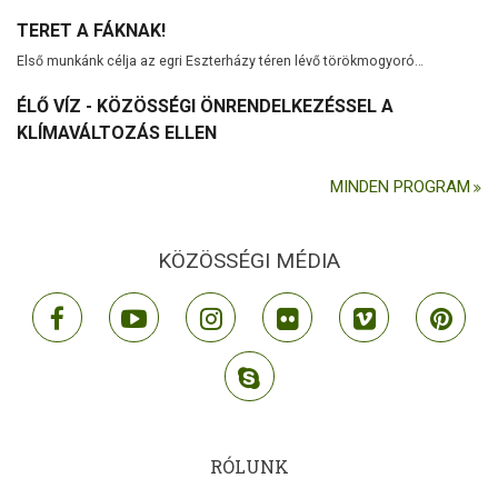
TERET A FÁKNAK!
Első munkánk célja az egri Eszterházy téren lévő törökmogyoró…
ÉLŐ VÍZ - KÖZÖSSÉGI ÖNRENDELKEZÉSSEL A
KLÍMAVÁLTOZÁS ELLEN
MINDEN PROGRAM
KÖZÖSSÉGI MÉDIA
facebook
youtube
instagram
flickr
vimeo
pint
skype
RÓLUNK