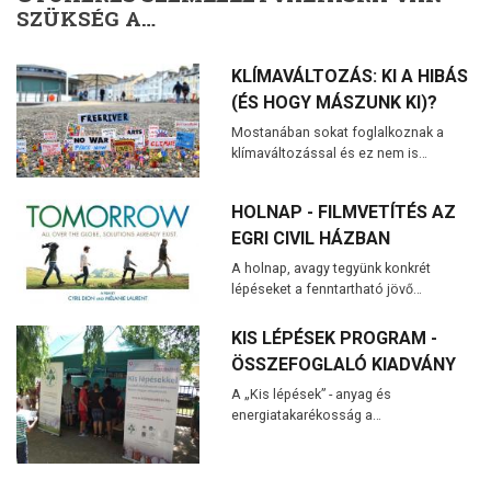
SZÜKSÉG A…
KLÍMAVÁLTOZÁS: KI A HIBÁS
(ÉS HOGY MÁSZUNK KI)?
Mostanában sokat foglalkoznak a
klímaváltozással és ez nem is…
HOLNAP - FILMVETÍTÉS AZ
EGRI CIVIL HÁZBAN
A holnap, avagy tegyünk konkrét
lépéseket a fenntartható jövő…
KIS LÉPÉSEK PROGRAM -
ÖSSZEFOGLALÓ KIADVÁNY
A „Kis lépések” - anyag és
energiatakarékosság a…