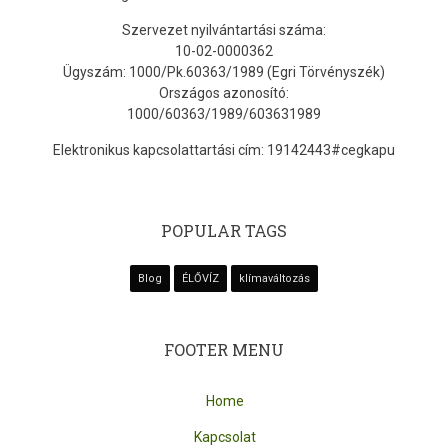
Szervezet nyilvántartási száma:
10-02-0000362
Ügyszám: 1000/Pk.60363/1989 (Egri Törvényszék)
Országos azonosító:
1000/60363/1989/603631989
Elektronikus kapcsolattartási cím: 19142443#cegkapu
POPULAR TAGS
Blog
ÉLŐVÍZ
klímaváltozás
FOOTER MENU
Home
Kapcsolat