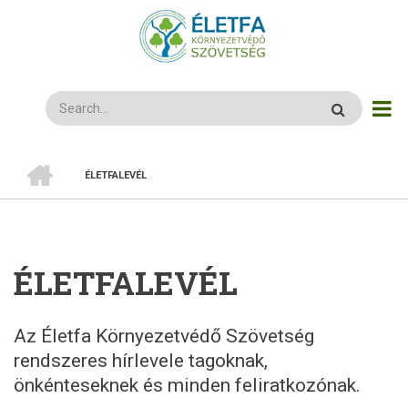
Ugrás
a
tartalomra
Search
CÍMLAP
ÉLETFALEVÉL
MORZSA
ÉLETFALEVÉL
Az Életfa Környezetvédő Szövetség
rendszeres hírlevele tagoknak,
önkénteseknek és minden feliratkozónak.