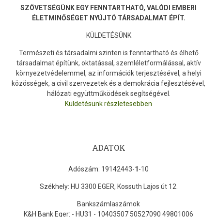
SZÖVETSÉGÜNK EGY FENNTARTHATÓ, VALÓDI EMBERI
ÉLETMINŐSÉGET NYÚJTÓ TÁRSADALMAT ÉPÍT.
KÜLDETÉSÜNK
Természeti és társadalmi szinten is fenntartható és élhető
társadalmat építünk, oktatással, szemléletformálással, aktív
környezetvédelemmel, az információk terjesztésével, a helyi
közösségek, a civil szervezetek és a demokrácia fejlesztésével,
hálózati együttműködések segítségével.
Küldetésünk részletesebben
ADATOK
Adószám: 19142443-
1
-10
Székhely: HU 3300 EGER, Kossuth Lajos út 12.
Bankszámlaszámok
K&H Bank Eger: - HU31 - 10403507 50527090 49801006